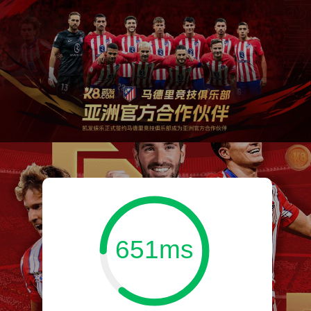
651ms